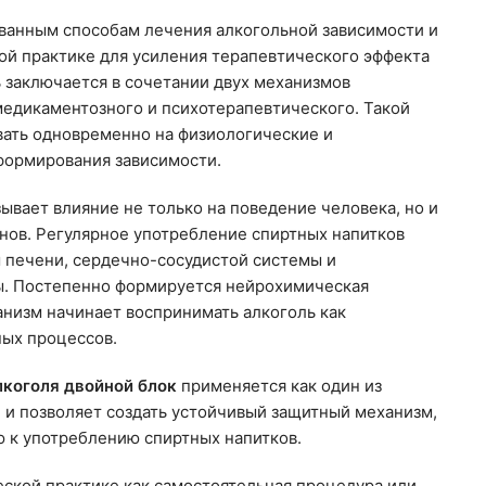
ванным способам лечения алкогольной зависимости и
ой практике для усиления терапевтического эффекта
ь заключается в сочетании двух механизмов
медикаментозного и психотерапевтического. Такой
вать одновременно на физиологические и
формирования зависимости.
ывает влияние не только на поведение человека, но и
анов. Регулярное употребление спиртных напитков
 печени, сердечно-сосудистой системы и
ы. Постепенно формируется нейрохимическая
анизм начинает воспринимать алкоголь как
ых процессов.
лкоголя двойной блок
применяется как один из
 и позволяет создать устойчивый защитный механизм,
 к употреблению спиртных напитков.
еской практике как самостоятельная процедура или