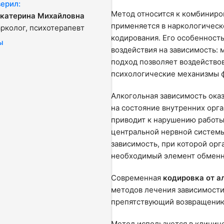
ерил:
Метод относится к комбиниро
Екатерина Михайловна
применяется в наркологическ
арколог, психотерапевт
кодирования. Его особенност
ы
воздействия на зависимость: 
подход позволяет воздейство
психологические механизмы 
Алкогольная зависимость оказ
на состояние внутренних орг
приводит к нарушению работы
центральной нервной систем
зависимость, при которой орг
необходимый элемент обменн
Современная
кодировка от а
методов лечения зависимости
препятствующий возвращению
Метод используется в клинич