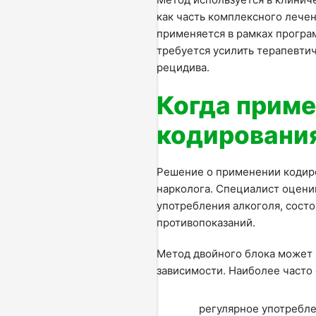
как часть комплексного лечен
применяется в рамках прогр
требуется усилить терапевтич
рецидива.
Когда приме
кодировани
Решение о применении кодиро
нарколога. Специалист оцени
употребления алкоголя, сост
ОСТАВИТЬ ОТЗЫВ
ЗАДАТЬ ВОПРОС
ОСТАВИТЬТЕ ЗАЯВКУ
противопоказаний.
АТЬ ВРАЧА
ОБРАТНЫЙ ЗВОНОК
И мы напишем Вам по поводу работы
КОНСУЛЬТАЦИЮ
ЬСЯ С НАМИ
Метод двойного блока может 
Заполните форму ниже, мы вам перезвоним
зависимости. Наиболее часто
ВЫБОР ГОРОДА
а заявку! Мы
ОШИБКА ОТПРАВЛЕНИЯ ЗАЯВКИ!
регулярное употребле