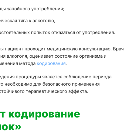
изма
со
ю
ды запойного употребления;
я получите
ческая тяга к алкоголю;
отке
отке
стоятельных попыток отказаться от употребления.
отке
отке
ию
ы пациент проходит медицинскую консультацию. Врач
ия алкоголя, оценивает состояние организма и
менения метода
кодирования
.
едения процедуры является соблюдение периода
то необходимо для безопасного применения
стойчивого терапевтического эффекта.
т кодирование
лок»