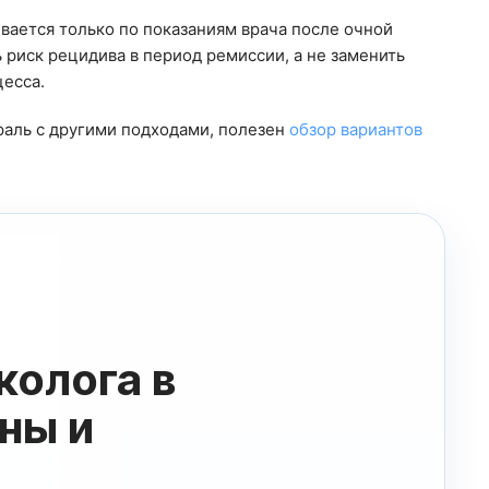
вается только по показаниям врача после очной
ь риск рецидива в период ремиссии, а не заменить
цесса.
раль с другими подходами, полезен
обзор вариантов
колога в
лизма
со
ны и
я получите