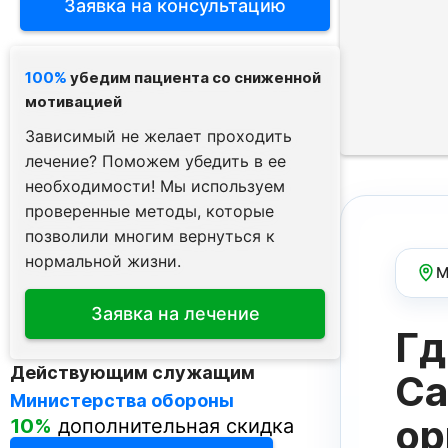
Заявка на консультацию
100%
убедим пациента со сниженной
мотивацией
Зависимый не желает проходить
лечение? Поможем убедить в ее
необходимости! Мы используем
проверенные методы, которые
позволили многим вернуться к
нормальной жизни.
М
Заявка на лечение
Гд
ВЫЗЫВ
ПОЛУЧИТЬ 
СВЯЗАТ
Действующим служащим
Акция –
бе
Са
Министерства обороны
для завис
ор
10%
дополнительная скидка
для алкоз
Спасибо з