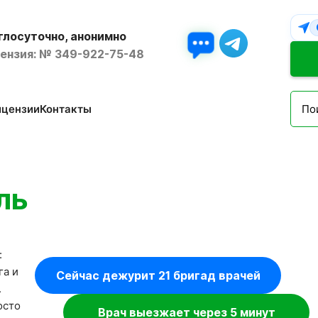
глосуточно, анонимно
ензия: № 349-922-75-48
ицензии
Контакты
ль
:
га и
Сейчас дежурит 21 бригад врачей
.
осто
Врач выезжает через 5 минут