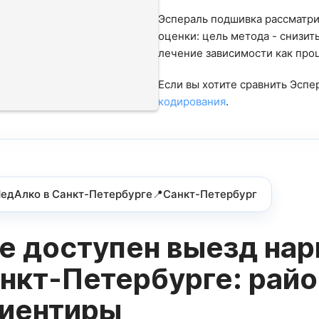
Эспераль подшивка рассматри
оценки: цель метода - снизит
лечение зависимости как про
Если вы хотите сравнить Эспе
кодирования
.
едАлко в Санкт-Петербурге📍Санкт-Петербург
ОСТАВИТЬ ОТЗЫВ
ЗАДАТЬ ВОПРОС
ОСТАВИТЬТЕ ЗАЯВКУ
е доступен выезд нар
АТЬ ВРАЧА
ОБРАТНЫЙ ЗВОНОК
И мы напишем Вам по поводу работы
КОНСУЛЬТАЦИЮ
ЬСЯ С НАМИ
сплатная консультация
Кодирование от алкого
Заполните форму ниже, мы вам перезвоним
нкт-Петербурге: райо
ВЫБОР ГОРОДА
имых
скидкой
иентиры
ависимых в
Санкт-
заказав вывод из запо
а заявку! Мы
ОШИБКА ОТПРАВЛЕНИЯ ЗАЯВКИ!