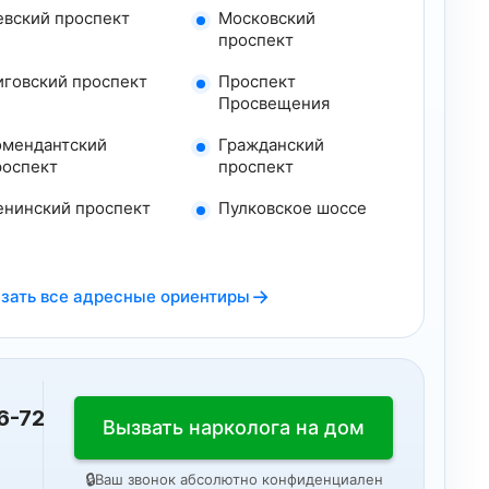
евский проспект
Московский
проспект
иговский проспект
Проспект
Просвещения
омендантский
Гражданский
роспект
проспект
енинский проспект
Пулковское шоссе
→
зать все адресные ориентиры
6-72
Вызвать нарколога на дом
🔒
Ваш звонок абсолютно конфиденциален