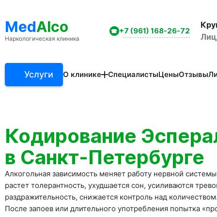
Med
Alco
Кру
+7 (961) 168-26-72
Лиц
Наркологическая клиника
Услуги
О клинике
Специалисты
Цены
Отзывы
Л
Акции клиники
Вакансии
Вопросы и ответы
Кодирование Эспера
Фотогалерея
Статьи
в Санкт-Петербурге
Алкогольная зависимость меняет работу нервной системы
растет толерантность, ухудшается сон, усиливаются трево
раздражительность, снижается контроль над количеством
После запоев или длительного употребления попытка «пр