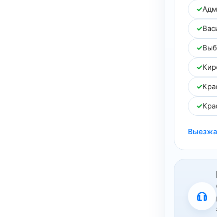
✓
Адм
✓
Вас
✓
Выб
✓
Кир
✓
Кра
✓
Кра
Выезжа