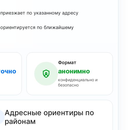
ю
ию
 приезжает по указанному адресу
отке
а ориентируется по ближайшему
отке
отке
отке
Формат
точно
анонимно
конфиденциально и
безопасно
Адресные ориентиры по
районам