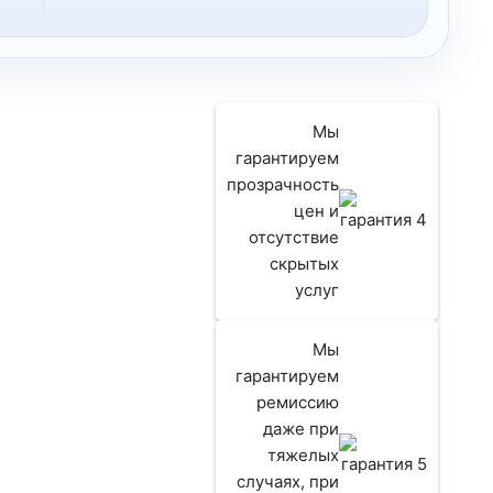
Мы
гарантируем
прозрачность
цен и
отсутствие
скрытых
услуг
Мы
гарантируем
ремиссию
ию
даже при
тяжелых
ам
случаях, при