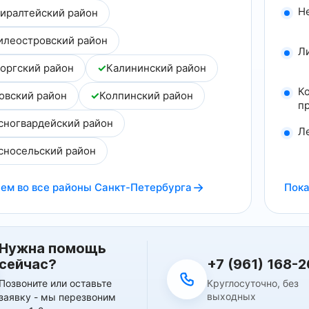
Н
иралтейский район
илеостровский район
Л
оргский район
✓
Калининский район
К
овский район
✓
Колпинский район
п
сногвардейский район
Л
сносельский район
→
ем во все районы Санкт-Петербурга
Пока
Нужна помощь
+7 (961) 168-2
сейчас?
Круглосуточно, без
Позвоните или оставьте
выходных
заявку - мы перезвоним