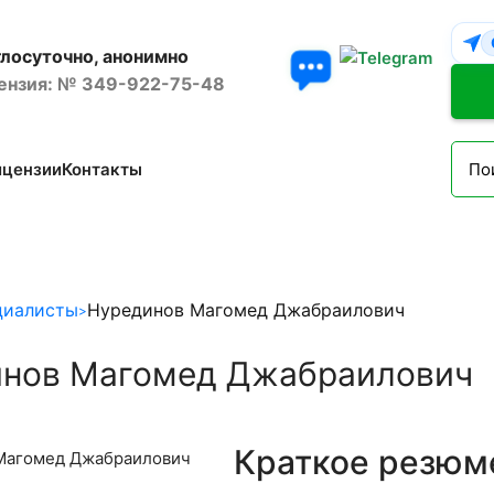
глосуточно, анонимно
ензия: № 349-922-75-48
ицензии
Контакты
циалисты
Нурединов Магомед Джабраилович
нов Магомед Джабраилович
Краткое резюм