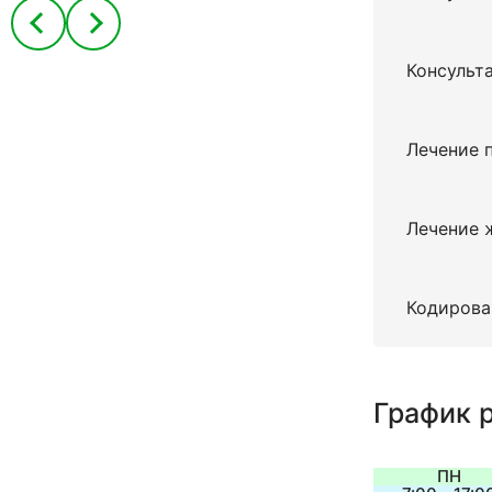
Консульт
Лечение 
Лечение 
Кодирова
ВЫЗЫВ
ПОЛУЧИТЬ 
СВЯЗАТ
График 
Спасибо з
ПН