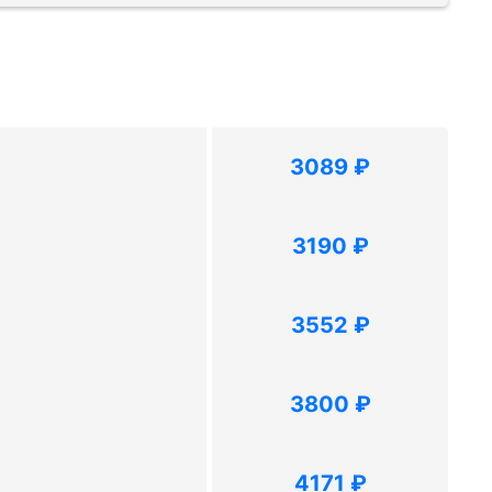
3089 ₽
3190 ₽
изма
со
3552 ₽
я
 руб.
3800 ₽
ию
4171 ₽