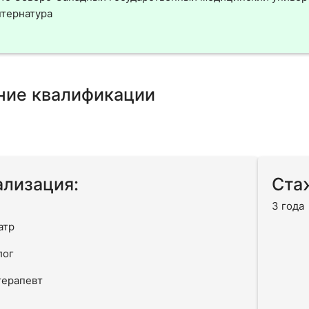
тернатура
ие квалификации
лизация:
Ста
3 года
атр
лог
терапевт