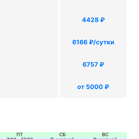
4428 ₽
6166 ₽/сутки
6757 ₽
от 5000 ₽
ПТ
СБ
ВС