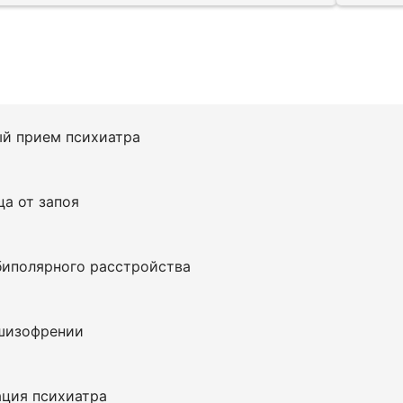
й прием психиатра
ца от запоя
 консультация
по
Кодирование от алкогол
биполярного расстройства
скидкой
нтов из
Санкт-
заказав
Вывод из запо
ге
получите скидку
1000
шизофрении
 консультацию
Получить консультац
ация психиатра