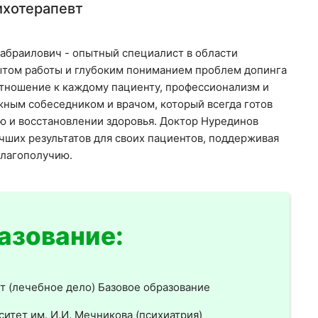
ихотерапевт
браилович - опытный специалист в области
ытом работы и глубоким пониманием проблем допинга
отношение к каждому пациенту, профессионализм и
жным собеседником и врачом, который всегда готов
ю и восстановлении здоровья. Доктор Нурединов
чших результатов для своих пациентов, поддерживая
благополучию.
азование:
т (лечебное дело) Базовое образование
тет им. И.И. Мечникова (психиатрия)