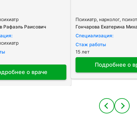
психиатр
Психиатр, нарколог, психо
в Рафаэль Раисович
Гончарова Екатерина Мих
ация:
Специализация:
психиатр
Стаж работы
ты
15 лет
Подробнее о в
одробнее о враче